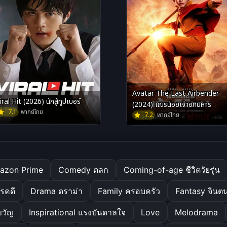
Avatar The Last Airbender
iral Hit (2026) นักสู้ทูปเบอร์
(2024) เณรน้อยเจ้าอภินิหาร
7.1
พากย์ไทย
7.2
พากย์ไทย
azon Prime
Comedy ตลก
Coming-of-age ชีวิตวัยรุ่น
รคดี
Drama ดราม่า
Family ครอบครัว
Fantasy จินต
ขวัญ
Inspirational แรงบันดาลใจ
Love
Melodrama