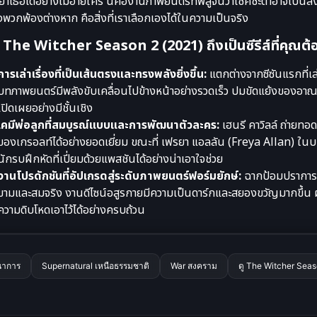
ย่ำเธอได้อย่างไม่อายใคร นี่คืองานภาพยนตร์ที่พิสูจน์ว่าโชคชะตาอาจเป็นสิ่
พวกพ้องต่างหาก คือสิ่งที่เราเลือกเองได้ในความเป็นจริง
The Witcher Season 2 (2021) ถึงเป็นซีรีส์ที่คุณต้องด
การเล่าเรื่องที่เป็นเส้นตรงและทรงพลังยิ่งขึ้น:
แตกต่างจากซีซันแรกที่เล่า
บทภาพยนตร์มีพลังขับเคลื่อนไปข้างหน้าอย่างรวดเร็ว ปมขัดแย้งของอา
เปิดเผยอย่างมีชั้นเชิง
เคมีพ่อลูกที่สมบูรณ์แบบและการพัฒนาตัวละคร:
เฮนรี คาวิลล์ ถ่ายทอ
ของเกรอลท์ได้อย่างยอดเยี่ยม ขณะที่ เฟรยา แอลลัน (Freya Allan) ในบทซ
นักรบฝึกหัดที่เปี่ยมด้วยแพสชันได้อย่างน่าเอาใจช่วย
งานโปรดักชันที่อัปเกรดสู่ระดับภาพยนตร์ฟอร์มยักษ์:
ฉากป้อมปราการแ
ขามและสมจริง งานดีไซน์อสูรกายมีความเป็นดาร์กและสยองขวัญมากขึ้น
ความดิบโหดเอาไว้ได้อย่างครบถ้วน
นาการ
Supernatural เหนือธรรมชาติ
War สงคราม
ดู The Witcher Seas