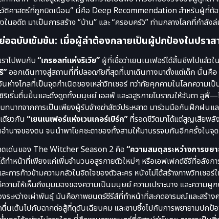
วัติศาสตร์ที่ถูกบิดเบือน” นี่คือ Deep Recommendation สำหรับผู้ที่
่ยวในอดีต มาเป็นการสร้าง “บ้าน” และ “ครอบครัว” ท่ามกลางโลกที่กำลังล
งย่อฉบับเข้มข้น: เมื่อผู้ล่าต้องกลายเป็นผู้ปกป้องในปรา
พาเราไปพบกับ
“เกรอลท์แห่งริเวีย”
ผู้ที่เชื่อว่าเยนเนเฟอร์ได้สิ้นชีพไปแล้
ริ”
ออกเดินทางสู่สถานที่ที่ปลอดภัยที่สุดที่เขาเดินทางมาตั้งแต่เด็ก นั
อันห่างไกลที่เป็นจุดกำเนิดของเหล่าวิทเชอร์ ทว่าภัยคุกคามในโลกความเป็
ซิริเริ่มตื่นขึ้นและดึงดูดทั้งมนุษย์ เอลฟ์ และอสูรกายโบราณให้จับตา ลูฟี่
นบทบาทจากการเป็นเพียงผู้รับจ้างฆ่าสัตว์ประหลาด มาร่วมมือกันฝึกฝนแ
ะเดียวกัน
“เยนเนเฟอร์แห่งเวนเกอร์เบิร์ก”
ที่รอดชีวิตมาได้แต่สูญเสียพล
อำนาจของตน จนนำพาโชคชะตาของทั้งสามให้มาบรรจบกันอีกครั้งในจุดที
ดดเด่นของ The Witcher Season 2 คือ
“ความสมดุลระหว่างการขยายจั
ม่ได้ทำหน้าที่เพียงแค่เพิ่มจำนวนอสูรกายตัวใหม่ๆ หรือเอฟเฟกต์ซีจีที่อลังก
และการก้าวข้ามความกลัวในจิตใจของตัวละคร หนังไม่ได้สร้างภาพวิทเชอร์ให้เ
ตีความให้เห็นถึงมุมมองของความเป็นมนุษย์ ความเปราะบาง และความผู
องระหว่างเผ่าพันธุ์ มันคือภาพยนตร์ซีรีส์ที่ทำหน้าที่สะกดอารมณ์และสร้างค
ตื่นเต้นไปกับฉากต่อสู้ที่ดุดันเฉียบคม และซาบซึ้งไปกับการพยายามปกป้