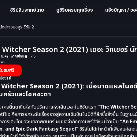
ซีรีย์จีนพากย์ไทย
ดูซีรี่ย์ครบทุกเรื่อง
แจ้งปัญหา / ขอซี
กล่าจอมอสูร ซีซัน 2
Witcher Season 2 (2021) เดอะ วิทเชอร์ นัก
 HD
พากย์ไทย
7.8
ews
รับชมฟรี
ย่อซีรี่ย์
 Witcher Season 2 (2021): เมื่อบาดแผลในอด
บครัวและโชคชะตา
เคยตื่นตาตื่นใจกับปริศนาแห่งเส้นเวลาในซีซันแรก
“The Witcher Se
flix คือการยกระดับเรื่องราวสู่ความเข้มข้นในมิติที่ลึกซึ้งยิ่งขึ้น ในฐ
งการเติบโตของบทภาพยนตร์ ผมขอจำกัดความซีรีส์ซีซันนี้ว่าเป็น
“An Em
n, and Epic Dark Fantasy Sequel”
ซีรีส์ไม่ได้ทำหน้าที่เพียงแค่
ต่ทำหน้าที่ “ดำดิ่งสู่สัญชาตญาณความเป็นพ่อ การปกป้องรังของผู้ถูกล่า 