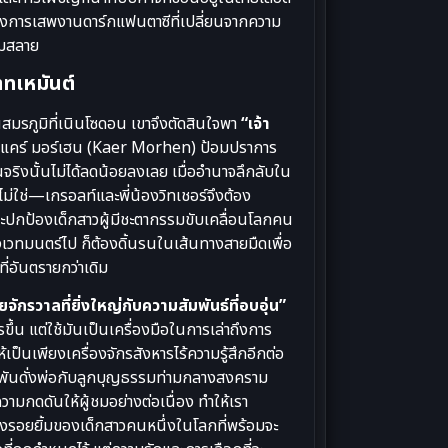
ต้องการเสพงานดาร์กแฟนตาซีที่เปลี่ยนจากความ
่มสลาย
สาทเหมันต์
วในสมรภูมิที่เนินโซดอน เขาจึงตัดสินใจพา
“เจ้า
่นคือ แคร์ มอร์เฮน (Kaer Morhen) ป้อมปราการ
นจริงนั้นไม่ได้ลดน้อยลงเลย เมื่ออำนาจลึกลับใน
—ไม่ใช่—เกรอลท์และพี่น้องวิทเชอร์จึงต้อง
ละปกป้องเด็กสาวผู้มีชะตากรรมขับเคลื่อนโลกคน
ังเวทมนตร์ไป ก็ต้องดิ้นรนในเส้นทางสายมืดเพื่อ
่อันตรายกว่าเดิม
กรวาลที่ยิ่งใหญ่กับความสัมพันธ์ที่อบอุ่น”
ารขึ้น แต่ใช้มันเป็นเครื่องมือในการเล่าถึงการ
ป็นเพียงเครื่องจักรสังหารไร้ความรู้สึกอีกต่อ
กพันดั่งพ่อกับลูกบุญธรรมท่ามกลางสงคราม
วามกดดันให้ผู้ชมอย่างต่อเนื่อง ทำให้เรา
องรอยยิ้มของเด็กสาวคนหนึ่งในโลกที่พร้อมจะ