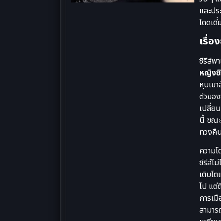
และประ
โดดเดี
เรื่อ
ซีรีส์
หญิงซิ
หุบเขา
ตัวของ
เปลี่ย
นี้ ขณ
ทวงคืน
ความโ
ซีรีส์ไ
เติบโต
ไป แต่
การเมื
สามารถ