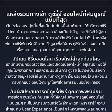
แหล่งรวมทางเข้า ดูซีรี่ย์ ออนไลน์ที่สมบูรณ์
แบบที่สุด
เว็บไซต์ของเรามุ่งมั่นที่จะเป็นอันดับหนึ่งในด้านการให้บริการ ดูซีรี่
ย์ โดยเน้นคุณภาพของภาพและเสียงเป็นสำคัญ เราเข้าใจดีว่าผู้ชม
ต้องการความสะดวกสบายในการเข้าถึง ซีรี่ย์ออนไลน์ ดังนั้นเราจึง
พัฒนาเซิร์ฟเวอร์ให้มีความเร็วสูง เพื่อให้การ ดูซีรี่ย์ฟรี ของคุณเป็น
เรื่องง่ายและสนุกสนานที่สุดในทุกช่วงเวลาพักผ่อน
อัปเดต ซีรี่ย์ออนไลน์ เรื่องใหม่ล่าสุดก่อนใคร
เรามีทีมงานคอยตรวจสอบและอัปเดตเนื้อหาใหม่ๆ อยู่เสมอ เพื่อให้
คุณไม่พลาดทุกกระแสความนิยมในการ ดูซีรี่ย์ ไม่ว่าจะเป็นเรื่องที่
กำลังฉายอยู่หรือซีรี่ย์ในตำนานที่หาดูยาก เว็บ ซีรี่ย์ออนไลน์ แห่งนี้มี
ครบทุกแนว ตอบโจทย์ทุกไลฟ์สไตล์การรับชมอย่างแท้จริง
สัมผัสประสบการณ์ ดูซีรี่ย์ฟรี คุณภาพพรีเมียม
การเลือก ดูซีรี่ย์ฟรี กับเราจะทำให้คุณลืมภาพการดูหนังออนไลน์
แบบเดิมๆ ที่มีโฆษณารบกวนหรือไฟล์ภาพแตก เพราะเราให้ความ
สำคัญกับ User Experience เป็นหลัก ให้คุณเพลิดเพลินกับการ