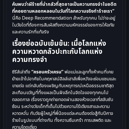
ค้นพบว่าผีร้ายที่น่ากลัวที่สุดอาจเป็นความทรงจำในอดีต
ที่คอยตามหลอกหลอนในวันที่โลกความจริงทำร้ายเรา”
นี่คือ Deep Recommendation สำหรับทุกคน ไม่ว่าจะอยู่
ในวัยใดที่ต้องการสัมผัสถึงความมหัศจรรย์ของการให้อภัย
และความรักที่แท้จริง
เรื่องย่อฉบับเข้มข้น: เมื่อโลกแห่ง
ความหวาดกลัวปะทะกับโลกแห่ง
ความทรงจำ
ซีรีส์เล่าถึง
“ครอบครัวเครน”
พ่อแม่และลูกทั้งห้าคนที่เคย
ย้ายเข้าไปอาศัยในคฤหาสน์ฮิลล์เฮาส์เพื่อหวังจะซ่อมแซมและ
ขายต่อ แต่กลับต้องเผชิญกับเหตุการณ์เหนือธรรมชาติสุด
สะเทือนขวัญที่ทิ้งแผลเป็นฝังลึกในจิตใจของทุกคนไป
ตลอดกาล เรื่องราวถูกถ่ายทอดผ่านสองห้วงเวลาที่สลับซับ
ซ้อน ระหว่างวัยเด็กที่เต็มไปด้วยความไร้เดียงสาและความ
หวาดหวั่น กับวัยผู้ใหญ่ที่พี่น้องแต่ละคนต้องต่อสู้กับปีศาจ
ร้ายในรูปแบบที่ต่างกัน ทั้งความซึมเศร้า การเสพติด และ
ความโดดเดี่ยว