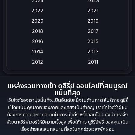
2024
2023
Inspirational แรงบันดาลใจ
Love
2022
2021
Melodrama
Mystery ลึกลับ
2020
2019
Period ย้อนยุค
Political การเมือง
2018
2017
Psychological จิตวิทยา
2016
Revenge
2015
2014
2013
Romance โรแมนติก
Sci-Fi วิทยาศาสตร์
2012
2011
Science
Slice of Life ชีวิตประจำวัน
Social Issues สังคม
Spy
แหล่งรวมทางเข้า ดูซีรี่ย์ ออนไลน์ที่สมบูรณ์
แบบที่สุด
Supernatural เหนือธรรมชาติ
เว็บไซต์ของเรามุ่งมั่นที่จะเป็นอันดับหนึ่งในด้านการให้บริการ ดูซีรี่
survival เอาตัวรอด
Thriller ระทึกขวัญ
ย์ โดยเน้นคุณภาพของภาพและเสียงเป็นสำคัญ เราเข้าใจดีว่าผู้ชม
ต้องการความสะดวกสบายในการเข้าถึง ซีรี่ย์ออนไลน์ ดังนั้นเราจึง
Uncategorized
War สงคราม
พัฒนาเซิร์ฟเวอร์ให้มีความเร็วสูง เพื่อให้การ ดูซีรี่ย์ฟรี ของคุณเป็น
เรื่องง่ายและสนุกสนานที่สุดในทุกช่วงเวลาพักผ่อน
ซีรี่ย์จีนซับไทย
ซีรีย์จีนพากย์ไทย