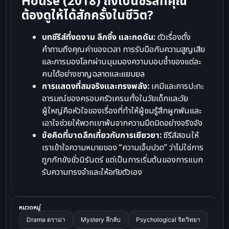
House (2018) ถึงเป็นซีรีส์ที่คุณ
ต้องดูให้ได้สักครั้งในชีวิต?
บทซีรีส์ที่งดงาม ลึกซึ้ง และกดดัน:
ตัวเรื่องตั้ง
คำถามถึงคุณค่าของเวลา การรับมือกับความสูญเสีย
และการมองโลกผ่านมุมมองความบอบช้ำของแต่ละ
คนได้อย่างชาญฉลาดและแยบยล
การแสดงที่สมจริงและทรงพลัง:
เคมีและการปะทะ
อารมณ์ของครอบครัวเครนทั้งในวัยเด็กและวัย
ผู้ใหญ่คือหัวใจของเรื่องที่ทำให้ผู้ชมรู้สึกผูกพันและ
เอาใจช่วยให้พวกเขาพ้นจากความมืดมิดอย่างจริงจัง
ข้อคิดที่บาดลึกเกี่ยวกับการเยียวยา:
ซีรีส์สอนให้
เราเข้าใจความหมายของ “ความเจ็บปวด” ว่าไม่ใช่การ
ถูกกักขังชั่วนิรันดร์ แต่เป็นการเริ่มต้นของการแบก
รับความทรงจำและให้อภัยตัวเอง
หมวดหมู่
Drama ดราม่า
Mystery ลึกลับ
Psychological จิตวิทยา