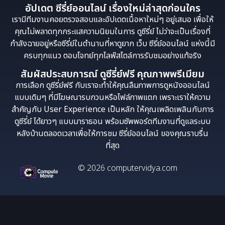
อัปเดต ซีรี่ย์ออนไลน์ เรื่องใหม่ล่าสุดก่อนใคร
ซีรี่ย์จีนมาใหม่
ซีรี่ย์วาย
ซีรีย์ไทย
เรามีทีมงานคอยตรวจสอบและอัปเดตเนื้อหาใหม่ๆ อยู่เสมอ เพื่อให้
คุณไม่พลาดทุกกระแสความนิยมในการ ดูซีรี่ย์ ไม่ว่าจะเป็นเรื่องที่
ดูซีรีย์ Netflix
ดูซีรีย์จีน
ดูซีรีย์ญี่ปุ่น
กำลังฉายอยู่หรือซีรี่ย์ในตำนานที่หาดูยาก เว็บ ซีรี่ย์ออนไลน์ แห่งนี้มี
ดูซีรีย์ฝรั่ง
ดูซีรีย์เกาหลี
ดูซีรีย์เกาหลี
ครบทุกแนว ตอบโจทย์ทุกไลฟ์สไตล์การรับชมอย่างแท้จริง
สัมผัสประสบการณ์ ดูซีรี่ย์ฟรี คุณภาพพรีเมียม
ดูซีรีย์เกาหลี
ดูหนังออนไลน์
พากย์ไทย
การเลือก ดูซีรี่ย์ฟรี กับเราจะทำให้คุณลืมภาพการดูหนังออนไลน์
แบบเดิมๆ ที่มีโฆษณารบกวนหรือไฟล์ภาพแตก เพราะเราให้ความ
มิตรภาพ
หนังต่างประเทศ
สำคัญกับ User Experience เป็นหลัก ให้คุณเพลิดเพลินกับการ
ดูซีรี่ย์ ได้ยาวๆ แบบมาราธอน พร้อมซัพพอร์ตทีมงานที่ดูแลระบบ
หลังบ้านตลอดเวลาเพื่อให้การชม ซีรี่ย์ออนไลน์ ของคุณราบรื่น
ที่สุด
© 2026 computervidya.com