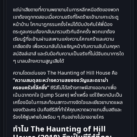
แต่น่าเสียดายที่ความพยายามในการหลีกหนีอดีตของพวก
เขาต้องถูกทดสอบเมื่อความจริงที่โหดร้ายเข้ามาเคาะประตู
หน้าบ้าน โศกนาฏกรรมครั้งใหม่ได้บีบบังคับให้พี่น้อง
ตระกูลเครนต้องกลับมารวมตัวกันอีกครั้ง พวกเขาต้อง
เรียนรู้ที่จะข้ามผ่านสะพานแห่งความโศกเศร้าและความ
เกลียดชัง เพื่อหวนกลับไปเผชิญหน้ากับความลับในคฤหา
สน์ฮิลล์เฮาส์ และรับมือกับความเป็นจริงที่ไม่มีจินตนาการใด
ๆ มาลบล้างความสูญเสียได้
ความโดดเด่นของ The Haunting of Hill House คือ
“ความสมดุลระหว่างความสยองขวัญและดราม่า
ครอบครัวที่ลึกซึ้ง”
ซีรีส์ไม่ได้สร้างภาพผีสางออกมาเพื่อ
เน้นฉากตกใจ (Jump Scare) พร่ำเพรื่อ แต่ใช้พวกมันเป็น
เครื่องมือในการสะท้อนสภาวะทางจิตใจและเยียวยาบาดแผล
ของตัวละคร มันคือซีรีส์ที่ทำให้คุณหวาดผวาแทบสิ้นสติและ
ร้องไห้ฟูมฟายไปพร้อม ๆ กันอย่างไม่อาจอายใคร
ทำไม The Haunting of Hill