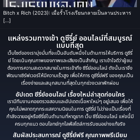
Bitch x Rich (2023): เมื่อรั้วโรงเรียนกลายเป็นลานประหาร
[…]
แหล่งรวมทางเข้า ดูซีรี่ย์ ออนไลน์ที่สมบูรณ์
แบบที่สุด
เว็บไซต์ของเรามุ่งมั่นที่จะเป็นอันดับหนึ่งในด้านการให้บริการ ดูซีรี่
ย์ โดยเน้นคุณภาพของภาพและเสียงเป็นสำคัญ เราเข้าใจดีว่าผู้ชม
ต้องการความสะดวกสบายในการเข้าถึง ซีรี่ย์ออนไลน์ ดังนั้นเราจึง
พัฒนาเซิร์ฟเวอร์ให้มีความเร็วสูง เพื่อให้การ ดูซีรี่ย์ฟรี ของคุณเป็น
เรื่องง่ายและสนุกสนานที่สุดในทุกช่วงเวลาพักผ่อน
อัปเดต ซีรี่ย์ออนไลน์ เรื่องใหม่ล่าสุดก่อนใคร
เรามีทีมงานคอยตรวจสอบและอัปเดตเนื้อหาใหม่ๆ อยู่เสมอ เพื่อให้
คุณไม่พลาดทุกกระแสความนิยมในการ ดูซีรี่ย์ ไม่ว่าจะเป็นเรื่องที่
กำลังฉายอยู่หรือซีรี่ย์ในตำนานที่หาดูยาก เว็บ ซีรี่ย์ออนไลน์ แห่งนี้มี
ครบทุกแนว ตอบโจทย์ทุกไลฟ์สไตล์การรับชมอย่างแท้จริง
สัมผัสประสบการณ์ ดูซีรี่ย์ฟรี คุณภาพพรีเมียม