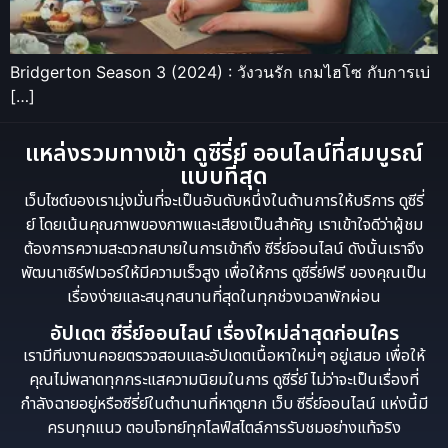
Bridgerton Season 3 (2024) : วังวนรัก เกมไฮโซ กับการเบ่
[…]
แหล่งรวมทางเข้า ดูซีรี่ย์ ออนไลน์ที่สมบูรณ์
แบบที่สุด
เว็บไซต์ของเรามุ่งมั่นที่จะเป็นอันดับหนึ่งในด้านการให้บริการ ดูซีรี่
ย์ โดยเน้นคุณภาพของภาพและเสียงเป็นสำคัญ เราเข้าใจดีว่าผู้ชม
ต้องการความสะดวกสบายในการเข้าถึง ซีรี่ย์ออนไลน์ ดังนั้นเราจึง
พัฒนาเซิร์ฟเวอร์ให้มีความเร็วสูง เพื่อให้การ ดูซีรี่ย์ฟรี ของคุณเป็น
เรื่องง่ายและสนุกสนานที่สุดในทุกช่วงเวลาพักผ่อน
อัปเดต ซีรี่ย์ออนไลน์ เรื่องใหม่ล่าสุดก่อนใคร
เรามีทีมงานคอยตรวจสอบและอัปเดตเนื้อหาใหม่ๆ อยู่เสมอ เพื่อให้
คุณไม่พลาดทุกกระแสความนิยมในการ ดูซีรี่ย์ ไม่ว่าจะเป็นเรื่องที่
กำลังฉายอยู่หรือซีรี่ย์ในตำนานที่หาดูยาก เว็บ ซีรี่ย์ออนไลน์ แห่งนี้มี
ครบทุกแนว ตอบโจทย์ทุกไลฟ์สไตล์การรับชมอย่างแท้จริง