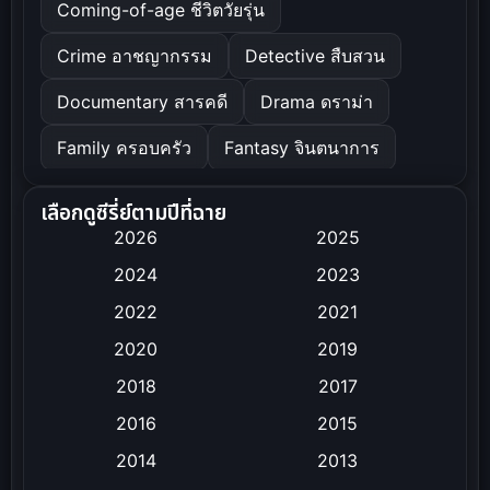
Coming-of-age ชีวิตวัยรุ่น
Crime อาชญากรรม
Detective สืบสวน
Documentary สารคดี
Drama ดราม่า
Family ครอบครัว
Fantasy จินตนาการ
Healing
History ประวัติศาสตร์
เลือกดูซีรี่ย์ตามปีที่ฉาย
2026
2025
Horror สยองขวัญ
2024
2023
Inspirational แรงบันดาลใจ
Love
2022
2021
Melodrama
Mystery ลึกลับ
2020
2019
Period ย้อนยุค
Political การเมือง
2018
2017
Psychological จิตวิทยา
2016
Revenge
2015
2014
2013
Romance โรแมนติก
Sci-Fi วิทยาศาสตร์