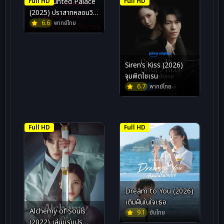
Full HD
The Haunted Palace
Full HD
(2025) ปราสาทหลอนวิ
ญาณ
6.6
พากย์ไทย
Siren’s Kiss (2026)
จุมพิตไซเรน
6.7
พากย์ไทย
Full HD
Full HD
Dream to You (2026)
เติมฝันในใจเธอ
Alchemy of Souls
9.1
ซับไทย
(2022) เล่นแร่แปร