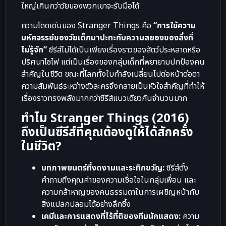
ใหญ่เกินกว่าวัยของพวกเขาจะรับมือได้
ความโดดเด่นของ Stranger Things คือ
“การใช้ความ
มหัศจรรย์ของวัยเด็กมาปะทะกับความสยองของสิ่งที่
ไม่รู้จัก”
ซีรีส์ไม่ได้เป็นเพียงเรื่องราวของสัตว์ประหลาดหรือ
ปริศนาไซไฟ แต่เป็นเรื่องของกลุ่มเด็กที่พยายามปกป้องคน
สำคัญในชีวิต ขณะที่โลกทั้งใบกำลังเปลี่ยนไปต่อหน้าต่อตา
ความสัมพันธ์ระหว่างตัวละครจึงกลายเป็นหัวใจสำคัญที่ทำให้
เรื่องราวทรงพลังมากกว่าซีรีส์แนวเดียวกันจำนวนมาก
ทำไม Stranger Things (2016)
ถึงเป็นซีรีส์ที่คุณต้องดูให้ได้สักครั้ง
ในชีวิต?
บทภาพยนตร์ที่งดงามและระทึกขวัญ:
ซีรีส์ตั้ง
คำถามถึงคุณค่าของความเชื่อใจในกลุ่มเพื่อน และ
ความกล้าหาญของคนธรรมดาในการเผชิญหน้ากับ
สิ่งแปลกปลอมได้อย่างลึกซึ้ง
เคมีและการแสดงที่ไร้ที่ติของทีมนักแสดง:
ความ