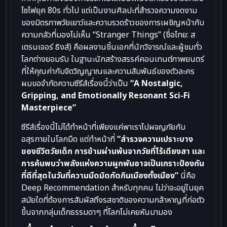
ไซไฟยุค 80s ทั่วไป แต่เป็นงานศิลปะที่สำรวจความงดงาม
ของมิตรภาพวัยเยาว์และความรวดร้าวของการเผชิญหน้ากับ
ความกลัวที่มองไม่เห็น “Stranger Things” (ชื่อไทย: ส
เตรนเจอร์ ธิงส์) คือผลงานชิ้นเอกที่นักวิจารณ์และผู้ชมทั่ว
โลกต่างยอมรับ ในฐานะนักสร้างสรรค์คอนเทนต์ภาพยนตร์
ที่ให้คุณค่ากับจิตวิญญาณและความสัมพันธ์ของตัวละคร
ผมขอจำกัดความซีรีส์เรื่องนี้ว่าเป็น
“A Nostalgic,
Gripping, and Emotionally Resonant Sci-Fi
Masterpiece”
ซีรีส์เรื่องนี้ไม่ได้ทำหน้าที่เพียงแค่พาเราไปผจญภัยกับ
อสุรกายในโลกมืด แต่ทำหน้าที่
“สำรวจความเปราะบาง
ของชีวิตวัยเด็ก การข้ามผ่านพ้นจากวัยที่ไร้เดียงสา และ
การค้นพบว่าพลังแห่งความผูกพันอาจเป็นเกราะป้องกัน
ที่ดีที่สุดในวันที่ความมืดมิดกัดกินเมืองทั้งเมือง”
นี่คือ
Deep Recommendation สำหรับทุกคน ไม่ว่าจะอยู่ในยุค
สมัยใดที่ต้องการสัมผัสถึงรสชาติของความกล้าหาญที่ก่อตัว
ขึ้นจากกลุ่มเด็กธรรมดาๆ ที่โลกไม่เคยหันมามอง