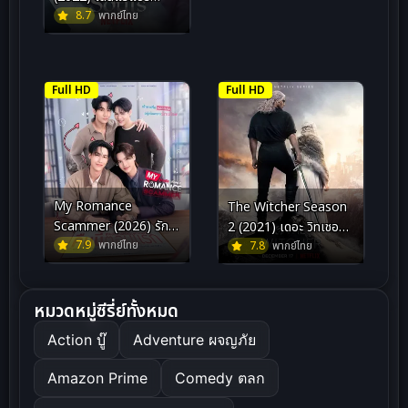
วิญญาณ
8.7
พากย์ไทย
Full HD
Full HD
My Romance
The Witcher Season
Scammer (2026) รัก
2 (2021) เดอะ วิทเชอร์
จริง หลังแต่ง
7.9
พากย์ไทย
นักล่าจอมอสูร ซีซัน 2
7.8
พากย์ไทย
หมวดหมู่ซีรี่ย์ทั้งหมด
Action บู๊
Adventure ผจญภัย
Amazon Prime
Comedy ตลก