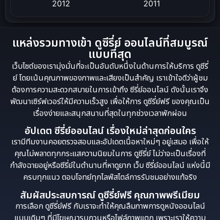
2012
2011
Science
Slice of Life ชีวิตประจำวัน
Social Issues สังคม
Spy
แหล่งรวมทางเข้า ดูซีรี่ย์ ออนไลน์ที่สมบูรณ์
แบบที่สุด
Supernatural เหนือธรรมชาติ
เว็บไซต์ของเรามุ่งมั่นที่จะเป็นอันดับหนึ่งในด้านการให้บริการ ดูซีรี่
survival เอาตัวรอด
Thriller ระทึกขวัญ
ย์ โดยเน้นคุณภาพของภาพและเสียงเป็นสำคัญ เราเข้าใจดีว่าผู้ชม
ต้องการความสะดวกสบายในการเข้าถึง ซีรี่ย์ออนไลน์ ดังนั้นเราจึง
Uncategorized
War สงคราม
พัฒนาเซิร์ฟเวอร์ให้มีความเร็วสูง เพื่อให้การ ดูซีรี่ย์ฟรี ของคุณเป็น
เรื่องง่ายและสนุกสนานที่สุดในทุกช่วงเวลาพักผ่อน
ซีรี่ย์จีนซับไทย
ซีรีย์จีนพากย์ไทย
อัปเดต ซีรี่ย์ออนไลน์ เรื่องใหม่ล่าสุดก่อนใคร
ซีรี่ย์จีนมาใหม่
ซีรี่ย์วาย
ซีรีย์ไทย
เรามีทีมงานคอยตรวจสอบและอัปเดตเนื้อหาใหม่ๆ อยู่เสมอ เพื่อให้
คุณไม่พลาดทุกกระแสความนิยมในการ ดูซีรี่ย์ ไม่ว่าจะเป็นเรื่องที่
ดูซีรีย์ Netflix
ดูซีรีย์จีน
ดูซีรีย์ญี่ปุ่น
กำลังฉายอยู่หรือซีรี่ย์ในตำนานที่หาดูยาก เว็บ ซีรี่ย์ออนไลน์ แห่งนี้มี
ดูซีรีย์ฝรั่ง
ดูซีรีย์เกาหลี
ดูซีรีย์เกาหลี
ครบทุกแนว ตอบโจทย์ทุกไลฟ์สไตล์การรับชมอย่างแท้จริง
สัมผัสประสบการณ์ ดูซีรี่ย์ฟรี คุณภาพพรีเมียม
ดูซีรีย์เกาหลี
ดูหนังออนไลน์
พากย์ไทย
การเลือก ดูซีรี่ย์ฟรี กับเราจะทำให้คุณลืมภาพการดูหนังออนไลน์
แบบเดิมๆ ที่มีโฆษณารบกวนหรือไฟล์ภาพแตก เพราะเราให้ความ
มิตรภาพ
หนังต่างประเทศ