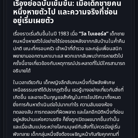
เรื่องย่อฉบับเข้มข้น: เมื่อเด็กชายคน
หนึ่งหายตัวไป และความจริงที่ซ่อน
อยู่เริ่มเผยตัว
เรื่องราวเริ่มต้นขึ้นในปี 1983 เมื่อ
“วิล ไบเออร์ส”
เด็กชาย
คนหนึ่งหายตัวไปอย่างไร้ร่องรอยหลังจากกลับบ้านในค่ำคืน
ปกติ ขณะที่ครอบครัว เจ้าหน้าที่ตำรวจ และกลุ่มเพื่อนสนิท
พยายามออกตามหาเบาะแส พวกเขากลับพบว่าการหายตัวไป
ครั้งนี้อาจเกี่ยวข้องกับเหตุการณ์ประหลาดที่ไม่มีใครสามารถ
อธิบายได้
ในเวลาเดียวกัน เด็กหญิงลึกลับคนหนึ่งที่มีพลังพิเศษ
เหนือธรรมชาติได้ปรากฏตัวขึ้น เธอรู้บางอย่างเกี่ยวกับสิ่งที่
เกิดขึ้น และอาจเป็นกุญแจสำคัญในการไขปริศนาทั้งหมด
ยิ่งการค้นหาดำเนินต่อไปมากเท่าไร ความลับของห้อง
ทดลองลับ การทดลองที่ผิดพลาด และโลกอีกมิติหนึ่งที่ซ่อน
อยู่หลังม่านแห่งความจริง ก็ยิ่งถูกเปิดเผยมากขึ้นเท่านั้น
และเมื่อเส้นแบ่งระหว่างโลกมนุษย์กับสิ่งที่ไม่ควรมีอยู่เริ่ม
พังทลาย เด็กกลุ่มหนึ่งจึงต้องเผชิญหน้ากับภัยคุกคามที่